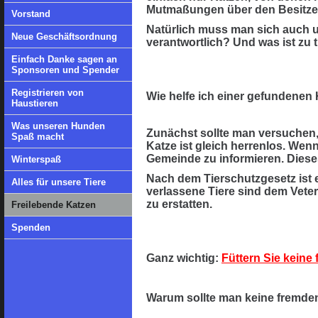
Mutmaßungen über den Besitzer
Vorstand
Natürlich muss man sich auch um
Neue Geschäftsordnung
verantwortlich? Und was ist zu
Einfach Danke sagen an
Sponsoren und Spender
Registrieren von
Wie helfe ich einer gefundenen
Haustieren
Was unseren Hunden
Zunächst sollte man versuchen,
Spaß macht
Katze ist gleich herrenlos. Wenn
Gemeinde zu informieren. Dieses
Winterspaß
Nach dem Tierschutzgesetz ist 
Alles für unsere Tiere
verlassene Tiere sind dem Veter
zu erstatten.
Freilebende Katzen
Spenden
Ganz wichtig:
Füttern Sie keine
Warum sollte man keine fremden