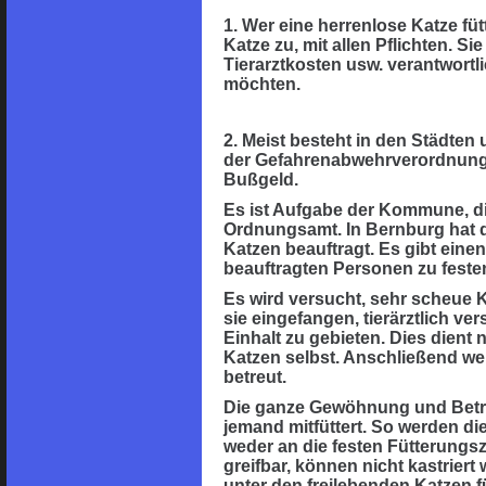
1. Wer eine herrenlose Katze füt
Katze zu, mit allen Pflichten. Si
Tierarztkosten usw. verantwortl
möchten.
2. Meist besteht in den Städten
der Gefahrenabwehrverordnung d
Bußgeld.
Es ist Aufgabe der Kommune, die
Ordnungsamt. In Bernburg hat d
Katzen beauftragt. Es gibt einen
beauftragten Personen zu festen
Es wird versucht, sehr scheue
sie eingefangen, tierärztlich v
Einhalt zu gebieten. Dies dient
Katzen selbst. Anschließend wer
betreut.
Die ganze Gewöhnung und Betr
jemand mitfüttert. So werden d
weder an die festen Fütterungs
greifbar, können nicht kastrie
unter den freilebenden Katzen f