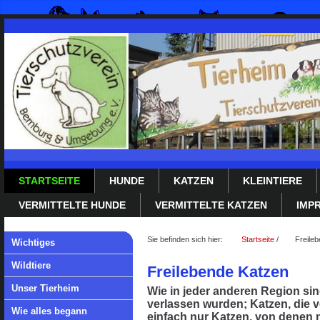
STARTSEITE
HUNDE
KATZEN
KLEINTIERE
VERMITTELTE HUNDE
VERMITTELTE KATZEN
IMP
Sie befinden sich hier:
Startseite
/
Freile
Wichtiges
Wildtiere
Freilebende Katzen
Unser Tierheim
Wie in jeder anderen Region sin
verlassen wurden; Katzen, die ve
Wie alles begann
einfach nur Katzen, von denen 